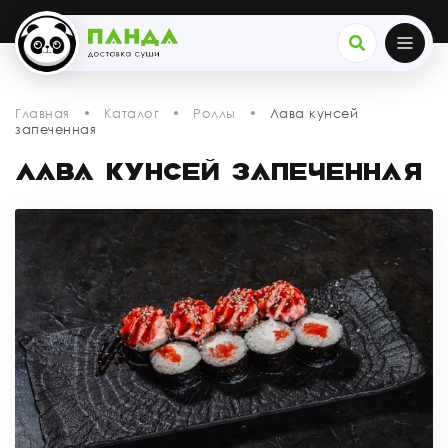
Главная
Каталог
Роллы
Лава кунcей
запеченная
ЛАВА КУНCЕЙ ЗАПЕЧЕННАЯ