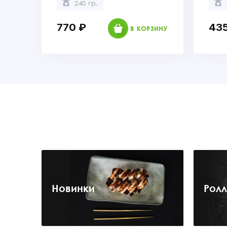
240 гр.
770 ₽
435
В КОРЗИНУ
Новинки
Рол