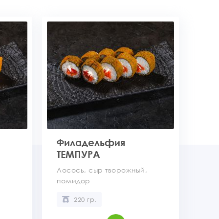
Филадельфия
ТЕМПУРА
,
Лосось, сыр творожный,
помидор
220 гр.