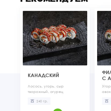
ФИ
КАНАДСКИЙ
С 
Лосось, угорь, сыр
Угор
творожный, огурец
аво
240 гр.