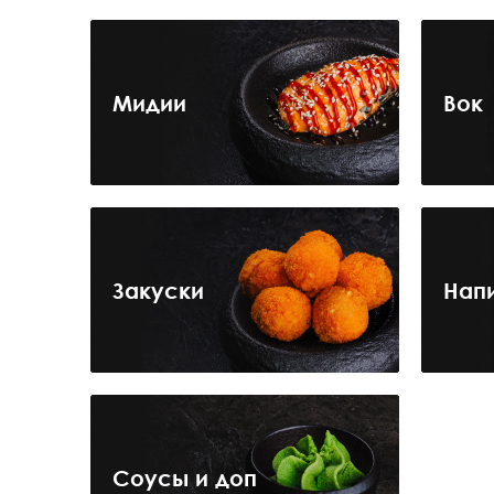
Мидии
Вок
Закуски
Нап
Соусы и доп