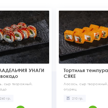
ЛАДЕЛЬФИЯ УНАГИ
Тортилья темпура
Авокадо
СЯКЕ
ь, сыр творожный,
Лосось, сыр творожный
кадо
огурец
260 гр.
210 гр.