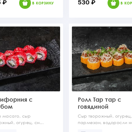
 ₽
530 ₽
В КОРЗИНУ
В КО
лифорния с
Ролл Тар тар с
абом
говядиной
 масаго, сыр
Сыр творожный, огурец
ожный, огурец, сн...
пармезан, водоросли но