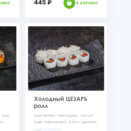
445 ₽
РЗИНУ
В КОРЗИНУ
Холодный ЦЕЗАРЬ
ролл
, сыр
Цыпленок, помидор, салат,
...
сыр пармезан, соус цезарь