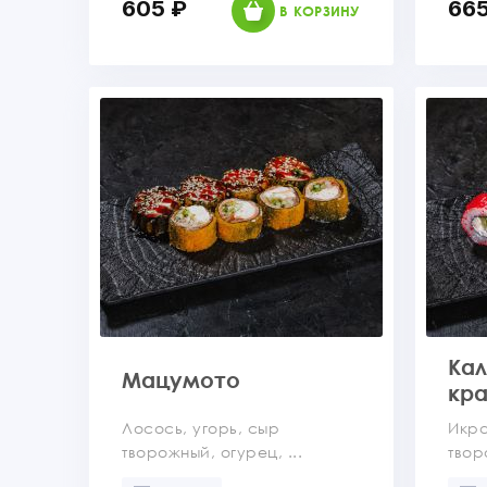
605 ₽
665
В КОРЗИНУ
Ка
Мацумото
кр
Лосось, угорь, сыр
Икра
творожный, огурец, ...
твор