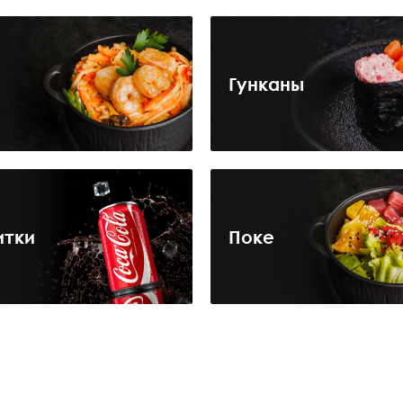
Гунканы
итки
Поке